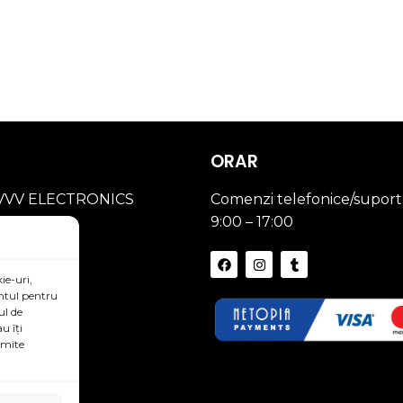
ORAR
 VVV ELECTRONICS
Comenzi telefonice/suport
LOGY SRL
9:00 – 17:00
42961722
ie-uri,
433 333
ântul pentru
ul de
shopv.ro
u îți
umite