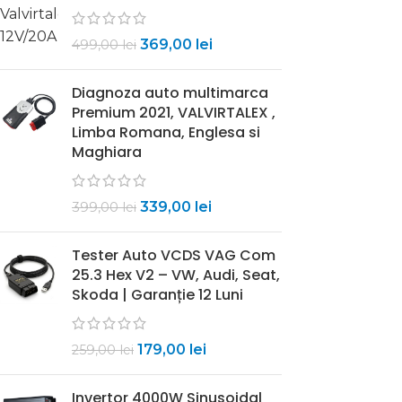
369,00
lei
499,00
lei
Diagnoza auto multimarca
Premium 2021, VALVIRTALEX ,
Limba Romana, Englesa si
Maghiara
339,00
lei
399,00
lei
Tester Auto VCDS VAG Com
25.3 Hex V2 – VW, Audi, Seat,
Skoda | Garanție 12 Luni
179,00
lei
259,00
lei
Invertor 4000W Sinusoidal