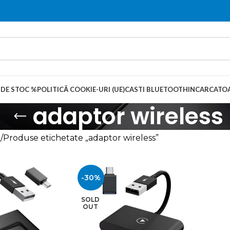
 DE STOC %
POLITICĂ COOKIE-URI (UE)
CASTI BLUETOOTH
INCARCATOA
adaptor wireless
ă
Produse etichetate „adaptor wireless”
-30%
SOLD
OUT