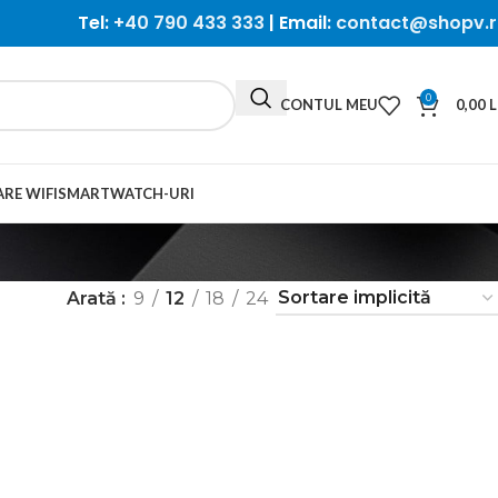
Tel:
+40 790 433 333
| Email:
contact@shopv.r
0
CONTUL MEU
0,00
L
RE WIFI
SMARTWATCH-URI
Arată
9
12
18
24