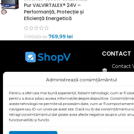
Pur VALVIRTALEX® 24V –
Performanță, Protecție și
Eficiență Energetică
769,99
lei
1.199,00
lei
CONTACT
Contact
TECHNO
Descoperă cele mai bune oferte la
Administrează consimțământul
produse electronice! În magazinul
CUI : RO
nostru online, găsești cele mai bune
Pentru a oferi cea mai bună experiență, folosim tehnologii, cum ar fi cook
+40 790 
produse electronice, adaptate
pentru a stoca și/sau accesa informațiile despre dispozitive. Consimțăm
aceste tehnologii ne permite să procesăm date, cum ar fi comportament
contact@
nevoilor tale și ale întregii tale familii.
navigare sau ID-uri unice pe acest site. Dacă nu îți dai consimțământul sa
Oferim soluții cu raportul cel mai bun
retragi consimțământul dat poate avea afecte negative asupra unor an
funcționalități și funcții.
între calitate și preț, astfel încât să te
bucuri de performanță fără