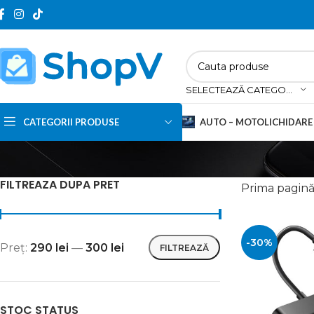
SELECTEAZĂ CATEGORIA
CATEGORII PRODUSE
AUTO – MOTO
LICHIDARE
Navigatii auto
FILTREAZA DUPA PRET
Prima pagin
Testere & Diagnoze auto
Modulatoare FM
-30%
Redresoare auto
Preț:
290 lei
—
300 lei
FILTREAZĂ
Camere DVR
Alte electronice auto
STOC STATUS