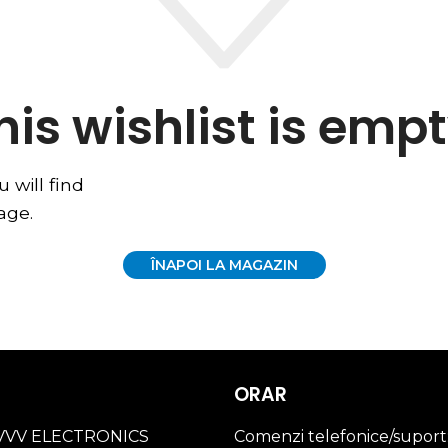
his wishlist is empt
u will find
age.
ÎNAPOI LA MAGAZIN
ORAR
 VVV ELECTRONICS
Comenzi telefonice/suport