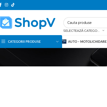
SELECTEAZĂ CATEGORIA
CATEGORII PRODUSE
AUTO – MOTO
LICHIDARE
Navigatii auto
Testere & Diagnoze auto
Modulatoare FM
Redresoare auto
Camere DVR
Alte electronice auto