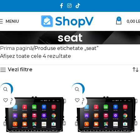
0
MENIU
0,00
LE
seat
Prima pagină
Produse etichetate „seat”
Afișez toate cele 4 rezultate
Vezi filtre
-43%
-47%
SOLD
SOLD
OUT
OUT