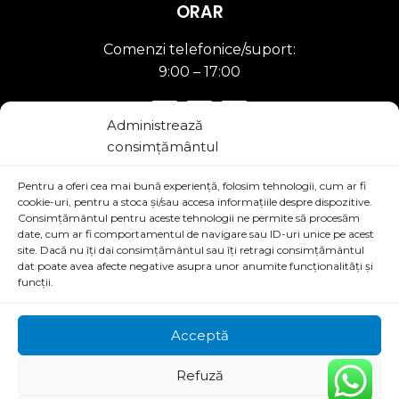
ORAR
Comenzi telefonice/suport:
9:00 – 17:00
Administrează
consimțământul
Pentru a oferi cea mai bună experiență, folosim tehnologii, cum ar fi
cookie-uri, pentru a stoca și/sau accesa informațiile despre dispozitive.
Consimțământul pentru aceste tehnologii ne permite să procesăm
Link-uri Utile
date, cum ar fi comportamentul de navigare sau ID-uri unice pe acest
site. Dacă nu îți dai consimțământul sau îți retragi consimțământul
dat poate avea afecte negative asupra unor anumite funcționalități și
Termeni si conditii
funcții.
Politica de confidentialitate
Acceptă
Refuză