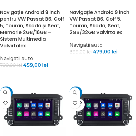
Navigație Android 9 inch
Navigație Android 9 inch
pentru VW Passat B6, Golf
VW Passat B6, Golf 5,
5, Touran, Skoda și Seat,
Touran, Skoda, Seat,
Memorie 2GB/16GB –
2GB/32GB Valvirtalex
Sistem Multimedia
Valvirtalex
Navigatii auto
479,00
lei
899,00
lei
Navigatii auto
CITEȘTE MAI MULT
459,00
lei
799,00
lei
CITEȘTE MAI MULT
-34%
-36%
SOLD
OUT