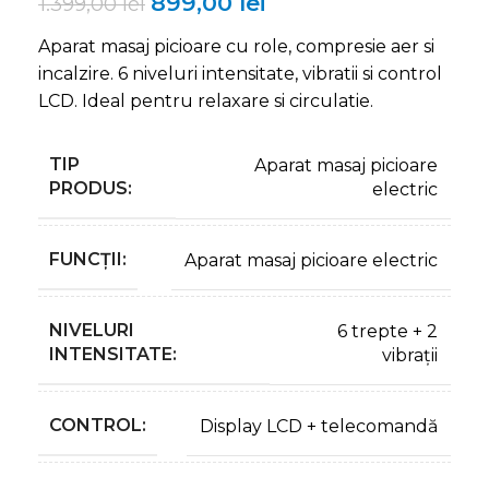
899,00
lei
1.399,00
lei
Aparat masaj picioare cu role, compresie aer si
incalzire. 6 niveluri intensitate, vibratii si control
LCD. Ideal pentru relaxare si circulatie.
TIP
Aparat masaj picioare
PRODUS:
electric
FUNCȚII:
Aparat masaj picioare electric
NIVELURI
6 trepte + 2
INTENSITATE:
vibrații
CONTROL:
Display LCD + telecomandă