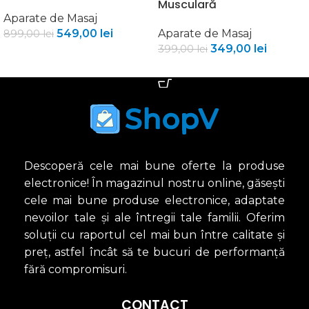
Musculară
Aparate de Masaj
549,00
lei
Aparate de Masaj
899,00
lei
349,00
lei
399,00
lei
ADAUGĂ ÎN COȘ
ADAUGĂ ÎN COȘ
Descoperă cele mai bune oferte la produse
electronice! În magazinul nostru online, găsești
cele mai bune produse electronice, adaptate
nevoilor tale și ale întregii tale familii. Oferim
soluții cu raportul cel mai bun între calitate și
preț, astfel încât să te bucuri de performanță
fără compromisuri.
CONTACT