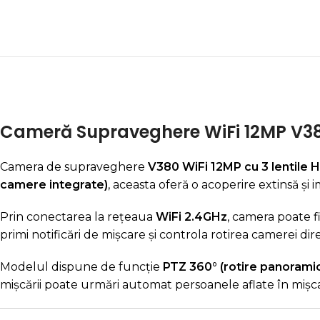
Cameră Supraveghere WiFi 12MP V380 c
Camera de supraveghere
V380 WiFi 12MP cu 3 lentile 
camere integrate)
, aceasta oferă o acoperire extinsă ș
Prin conectarea la rețeaua
WiFi 2.4GHz
, camera poate fi
primi notificări de mișcare și controla rotirea camerei dir
Modelul dispune de funcție
PTZ 360° (rotire panorami
mișcării poate urmări automat persoanele aflate în mișcar