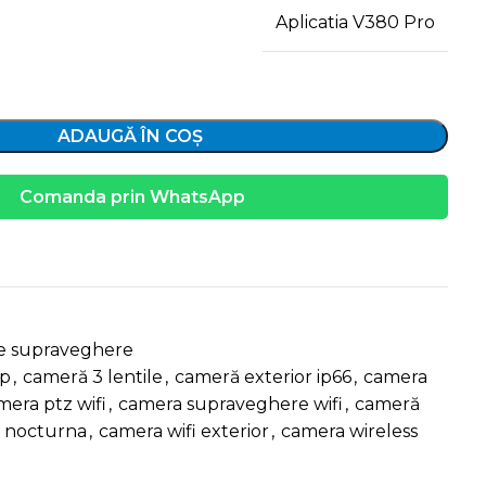
Aplicatia V380 Pro
ADAUGĂ ÎN COȘ
Comanda prin WhatsApp
e
e supraveghere
mp
,
cameră 3 lentile
,
cameră exterior ip66
,
camera
mera ptz wifi
,
camera supraveghere wifi
,
cameră
 nocturna
,
camera wifi exterior
,
camera wireless