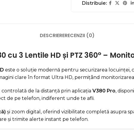
Distribuie:
DESCRIERE
RECENZII (0)
u 3 Lentile HD și PTZ 360° – Monitor
HD
este o soluție modernă pentru securizarea locuinței, cu
i imagini clare în format Ultra HD, permițând monitorizare
 controlată de la distanță prin aplicația
V380 Pro
, dispon
ect de pe telefon, indiferent unde te afli.
că)
și zoom digital, oferind vizibilitate completă asupra s
e și trimite alerte instant pe telefon.