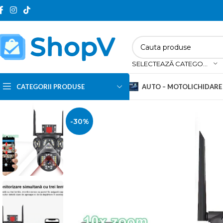
SELECTEAZĂ CATEGORIA
CATEGORII PRODUSE
AUTO – MOTO
LICHIDARE
-30%
Navigatii auto
Testere & Diagnoze auto
Modulatoare FM
Redresoare auto
Camere DVR
Alte electronice auto