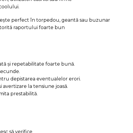
coolului.
rivește perfect în torpedou, geantă sau buzunar
atorită raportului foarte bun
cată și repetabilitate foarte bună.
 secunde.
tru depistarea eventualelor erori.
 avertizare la tensiune joasă.
ta prestabilită.
sc să verifice