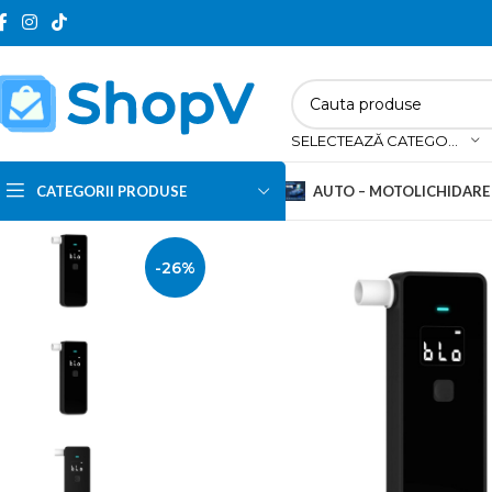
SELECTEAZĂ CATEGORIA
CATEGORII PRODUSE
AUTO – MOTO
LICHIDARE
-26%
Navigatii auto
Testere & Diagnoze auto
Modulatoare FM
Redresoare auto
Camere DVR
Alte electronice auto