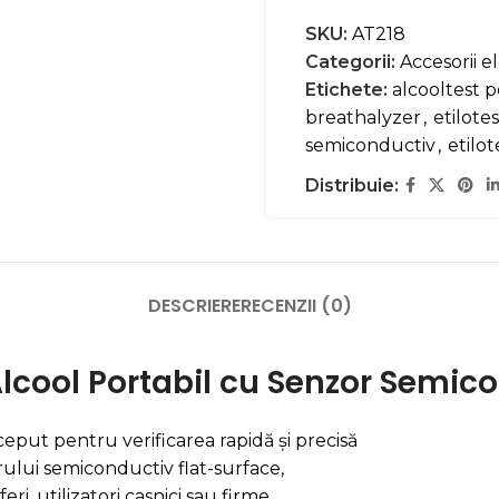
SKU:
AT218
Categorii:
Accesorii e
Etichete:
alcooltest p
breathalyzer
,
etilotes
semiconductiv
,
etilot
Distribuie:
DESCRIERE
RECENZII (0)
 Alcool Portabil cu Senzor Semic
eput pentru verificarea rapidă și precisă
orului semiconductiv flat-surface,
eri, utilizatori casnici sau firme