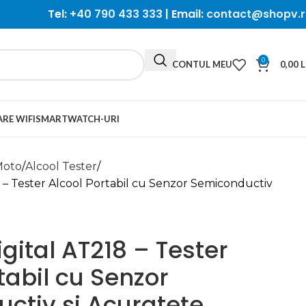
Tel:
+40 790 433 333
| Email:
contact@shopv.r
0
CONTUL MEU
0,00
L
RE WIFI
SMARTWATCH-URI
Moto
Alcool Tester
18 – Tester Alcool Portabil cu Senzor Semiconductiv
Digital AT218 – Tester
tabil cu Senzor
ctiv și Acuratețe