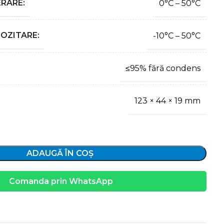
RARE:
0°C – 50°C
OZITARE:
-10°C – 50°C
≤95% fără condens
123 × 44 × 19 mm
ADAUGĂ ÎN COȘ
Comanda prin WhatsApp
e