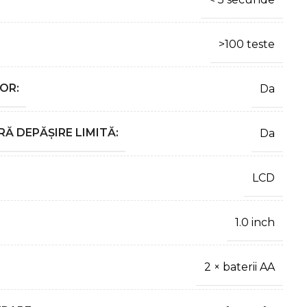
>100 teste
OR:
Da
Ă DEPĂȘIRE LIMITĂ:
Da
LCD
1.0 inch
2 × baterii AA