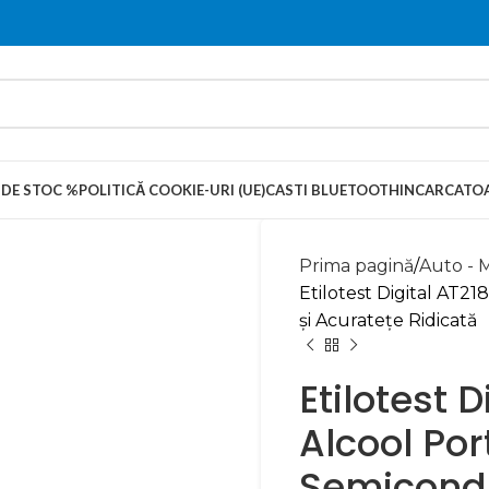
 DE STOC %
POLITICĂ COOKIE-URI (UE)
CASTI BLUETOOTH
INCARCATOA
Prima pagină
Auto - 
Etilotest Digital AT2
și Acuratețe Ridicată
Etilotest 
Alcool Por
Semicondu