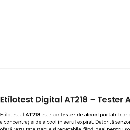
Etilotest Digital AT218 – Tester
Etilotestul
AT218
este un
tester de alcool portabil
conc
a concentrației de alcool în aerul expirat. Datorită senz
oferă rezultate stabile și repetabile, fiind ideal pentru șof