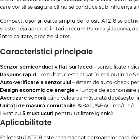
care vor să se asigure că nu se conduce sub influența al
Compact, ușor și foarte simplu de folosit, AT218 se pot
și este deja apreciat în țări precum Polonia și Japonia, d
între calitate, precizie și preț.
Caracteristici principale
Senzor semiconductiv flat-surfaced
– sensibilitate ridi
Răspuns rapid
– rezultatul este afișat în mai puțin de 5
Auto-verificare a senzorului
– sistem de auto-check pen
Design economic de energie
– funcție de economisire și
Avertizare sonoră
când valoarea măsurată depășește limi
Unități de măsură comutabile
: %BAC, ‰BAC, mg/L, g/L.
Livrat cu
5 muștiucuri
pentru utilizare igienică.
Aplicabilitate
Etilotestul AT218 este recomandat persoanelor care dore