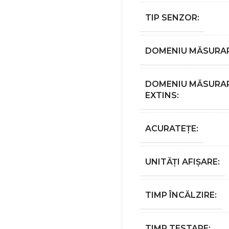
TIP SENZOR:
DOMENIU MĂSURAR
DOMENIU MĂSURA
EXTINS:
ACURATEȚE:
UNITĂȚI AFIȘARE:
TIMP ÎNCĂLZIRE:
TIMP TESTARE: