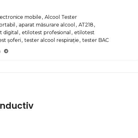
lectronice mobile
,
Alcool Tester
ortabil
,
aparat măsurare alcool
,
AT218
,
t digital
,
etilotest profesional
,
etilotest
est șoferi
,
tester alcool respirație
,
tester BAC
onductiv