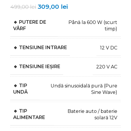
309,00
lei
499,00
lei
🔹 PUTERE DE
Până la 600 W (scurt
VÂRF
timp)
🔹 TENSIUNE INTRARE
12 V DC
🔹 TENSIUNE IEȘIRE
220 V AC
🔹 TIP
Undă sinusoidală pură (Pure
UNDĂ
Sine Wave)
🔹 TIP
Baterie auto / baterie
ALIMENTARE
solară 12V