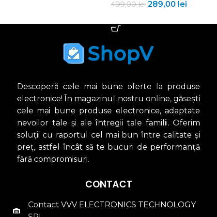
289,00
lei
499,00
lei
ADAUGĂ ÎN COȘ
Descoperă cele mai bune oferte la produse
electronice! În magazinul nostru online, găsești
cele mai bune produse electronice, adaptate
nevoilor tale și ale întregii tale familii. Oferim
soluții cu raportul cel mai bun între calitate și
preț, astfel încât să te bucuri de performanță
fără compromisuri.
CONTACT
Contact VVV ELECTRONICS TECHNOLOGY
SRL