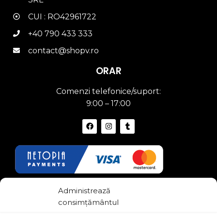
CUI : RO42961722
+40 790 433 333
contact@shopv.ro
ORAR
Comenzi telefonice/suport:
9:00 – 17:00
Link-uri Utile
Administrează
consimțământul
Termeni si conditii