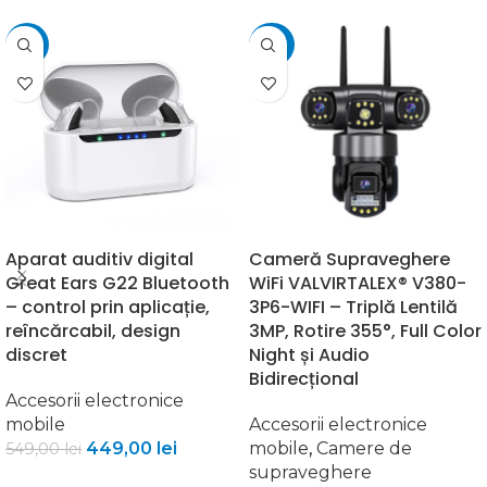
-18%
-42%
Aparat auditiv digital
Cameră Supraveghere
Great Ears G22 Bluetooth
WiFi VALVIRTALEX® V380-
– control prin aplicație,
3P6-WIFI – Triplă Lentilă
reîncărcabil, design
3MP, Rotire 355°, Full Color
discret
Night și Audio
Bidirecțional
Accesorii electronice
mobile
Accesorii electronice
449,00
lei
mobile
,
Camere de
549,00
lei
supraveghere
ADAUGĂ ÎN COȘ