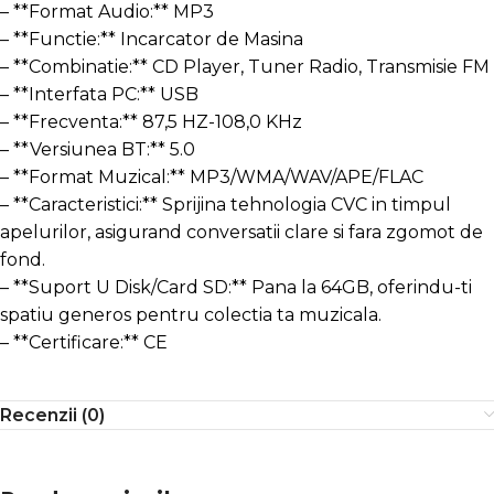
– **Format Audio:** MP3
– **Functie:** Incarcator de Masina
– **Combinatie:** CD Player, Tuner Radio, Transmisie FM
– **Interfata PC:** USB
– **Frecventa:** 87,5 HZ-108,0 KHz
– **Versiunea BT:** 5.0
– **Format Muzical:** MP3/WMA/WAV/APE/FLAC
– **Caracteristici:** Sprijina tehnologia CVC in timpul
apelurilor, asigurand conversatii clare si fara zgomot de
fond.
– **Suport U Disk/Card SD:** Pana la 64GB, oferindu-ti
spatiu generos pentru colectia ta muzicala.
– **Certificare:** CE
Recenzii (0)