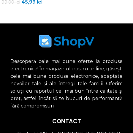
ADAUGĂ ÎN COȘ
45,99
lei
99,00
lei
ADAUGĂ ÎN COȘ
Descoperă cele mai bune oferte la produse
electronice! În magazinul nostru online, găsești
cele mai bune produse electronice, adaptate
nevoilor tale și ale întregii tale familii. Oferim
soluții cu raportul cel mai bun între calitate și
preț, astfel încât să te bucuri de performanță
fără compromisuri.
CONTACT