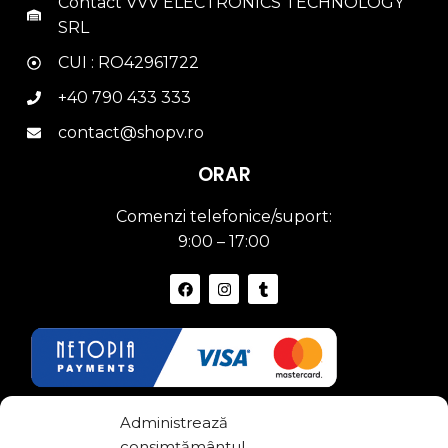
Contact VVV ELECTRONICS TECHNOLOGY
SRL
CUI : RO42961722
+40 790 433 333
contact@shopv.ro
ORAR
Comenzi telefonice/suport:
9:00 – 17:00
Link-uri Utile
Administrează
consimțământul