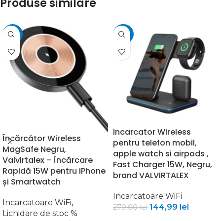
Produse similare
-54%
-48%
Incarcator Wireless
Încărcător Wireless
pentru telefon mobil,
MagSafe Negru,
apple watch si airpods ,
Valvirtalex – Încărcare
Fast Charger 15W, Negru,
Rapidă 15W pentru iPhone
brand VALVIRTALEX
și Smartwatch
Incarcatoare WiFi
Incarcatoare WiFi
,
144,99
lei
279,00
lei
Lichidare de stoc %