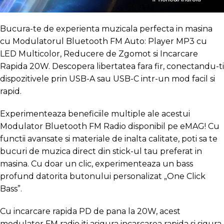
Bucura-te de experienta muzicala perfecta in masina
cu Modulatorul Bluetooth FM Auto: Player MP3 cu
LED Multicolor, Reducere de Zgomot si Incarcare
Rapida 20W. Descopera libertatea fara fir, conectandu-ti
dispozitivele prin USB-A sau USB-C intr-un mod facil si
rapid.
Experimenteaza beneficiile multiple ale acestui
Modulator Bluetooth FM Radio disponibil pe eMAG! Cu
functii avansate si materiale de inalta calitate, poti sa te
bucuri de muzica direct din stick-ul tau preferat in
masina. Cu doar un clic, experimenteaza un bass
profund datorita butonului personalizat „One Click
Bass”.
Cu incarcare rapida PD de pana la 20W, acest
modulator FM radio iti asigura incarcarea rapida si sigura