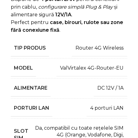
prin cablu,
configurare simplă Plug & Play
și
alimentare sigură
12V/1A
.
Perfect pentru
case, birouri, rulote sau zone
fără conexiune fixă
.
TIP PRODUS
Router 4G Wireless
MODEL
ValVirtalex 4G-Router-EU
ALIMENTARE
DC 12V / 1A
PORTURI LAN
4 porturi LAN
Da, compatibil cu toate rețelele SIM
SLOT
4G (Orange, Vodafone, Digi,
SIM