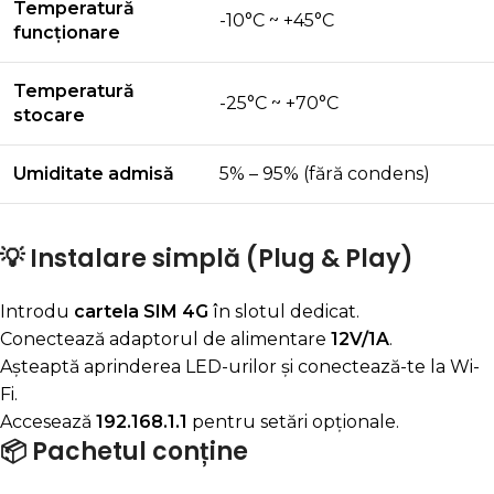
Temperatură
-10°C ~ +45°C
funcționare
Temperatură
-25°C ~ +70°C
stocare
Umiditate admisă
5% – 95% (fără condens)
💡 Instalare simplă (Plug & Play)
Introdu
cartela SIM 4G
în slotul dedicat.
Conectează adaptorul de alimentare
12V/1A
.
Așteaptă aprinderea LED-urilor și conectează-te la Wi-
Fi.
Accesează
192.168.1.1
pentru setări opționale.
📦 Pachetul conține