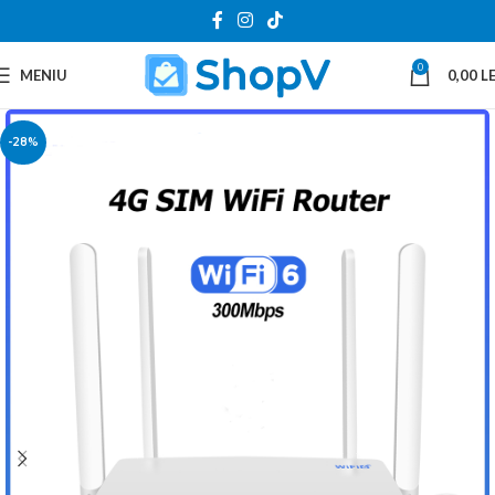
0
MENIU
0,00
LE
-28%