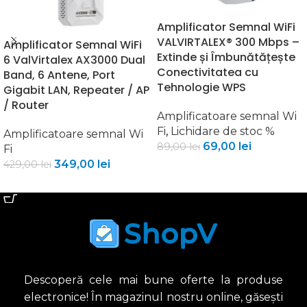
Amplificator Semnal WiFi
VALVIRTALEX® 300 Mbps –
Amplificator Semnal WiFi
Extinde și Îmbunătățește
6 ValVirtalex AX3000 Dual
Conectivitatea cu
Band, 6 Antene, Port
Tehnologie WPS
Gigabit LAN, Repeater / AP
/ Router
Amplificatoare semnal Wi
Fi
,
Lichidare de stoc %
Amplificatoare semnal Wi
69,00
lei
89,00
lei
Fi
349,00
lei
429,00
lei
ADAUGĂ ÎN COȘ
ADAUGĂ ÎN COȘ
Descoperă cele mai bune oferte la produse
electronice! În magazinul nostru online, găsești