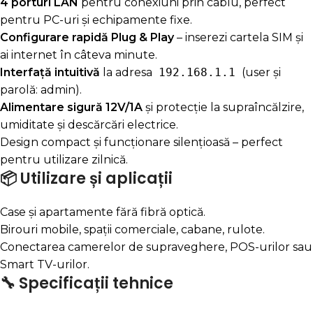
4 porturi LAN
pentru conexiuni prin cablu, perfect
pentru PC-uri și echipamente fixe.
Configurare rapidă Plug & Play
– inserezi cartela SIM și
ai internet în câteva minute.
Interfață intuitivă
la adresa
192.168.1.1
(user și
parolă: admin).
Alimentare sigură 12V/1A
și protecție la supraîncălzire,
umiditate și descărcări electrice.
Design compact și funcționare silențioasă – perfect
pentru utilizare zilnică.
📦 Utilizare și aplicații
Case și apartamente fără fibră optică.
Birouri mobile, spații comerciale, cabane, rulote.
Conectarea camerelor de supraveghere, POS-urilor sau
Smart TV-urilor.
🔧 Specificații tehnice