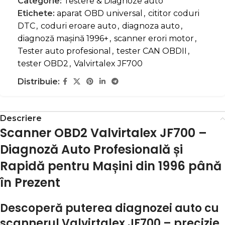
Categorie:
Testere & Diagnoze auto
Etichete:
aparat OBD universal
,
cititor coduri
DTC
,
coduri eroare auto
,
diagnoza auto
,
diagnoză mașină 1996+
,
scanner erori motor
,
Tester auto profesional
,
tester CAN OBDII
,
tester OBD2
,
Valvirtalex JF700
Distribuie:
Descriere
Scanner OBD2 Valvirtalex JF700 –
Diagnoză Auto Profesională și
Rapidă pentru Mașini din 1996 până
în Prezent
Descoperă puterea diagnozei auto cu
scannerul Valvirtalex JF700 – precizie,