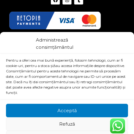
Link-uri Utile
Administrează
consimțământul
Termeni si conditii
Pentru a oferi cea mai bună experiență, folosim tehnologii, cum ar fi
Politica de confidentialitate
cookie-uri, pentru a stoca și/sau accesa informațiile despre dispozitive.
Consimțământul pentru aceste tehnologii ne permite să procesăm
date, cum ar fi comportamentul de navigare sau ID-uri unice pe acest
site. Dacă nu îți dai consimțământul sau îți retragi consimțământul
dat poate avea afecte negative asupra unor anumite funcționalități și
funcții.
Acceptă
© shopv.ro - All Rights Reserved | Proudly Powered by
OneDigital
&
Brahma
bit
Refuză