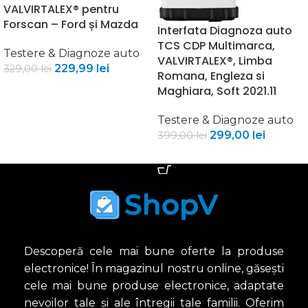
VALVIRTALEX® pentru
Forscan – Ford și Mazda
Interfata Diagnoza auto
TCS CDP Multimarca,
Testere & Diagnoze auto
VALVIRTALEX®, Limba
229,99
lei
329,00
lei
Romana, Engleza si
Maghiara, Soft 2021.11
ADAUGĂ ÎN COȘ
Testere & Diagnoze auto
299,00
lei
399,00
lei
ADAUGĂ ÎN COȘ
Descoperă cele mai bune oferte la produse
electronice! În magazinul nostru online, găsești
cele mai bune produse electronice, adaptate
nevoilor tale și ale întregii tale familii. Oferim