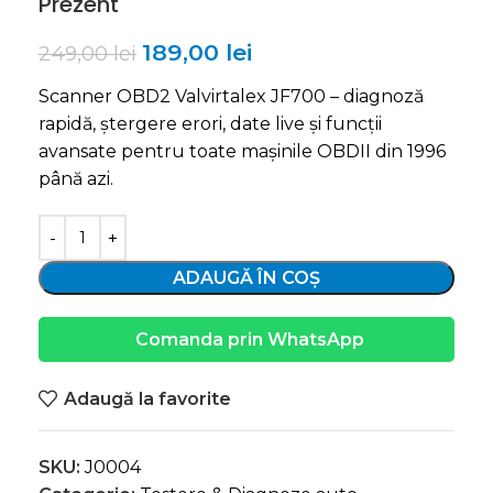
Prezent
189,00
lei
249,00
lei
Scanner OBD2 Valvirtalex JF700 – diagnoză
rapidă, ștergere erori, date live și funcții
avansate pentru toate mașinile OBDII din 1996
până azi.
ADAUGĂ ÎN COȘ
Comanda prin WhatsApp
Adaugă la favorite
SKU:
J0004