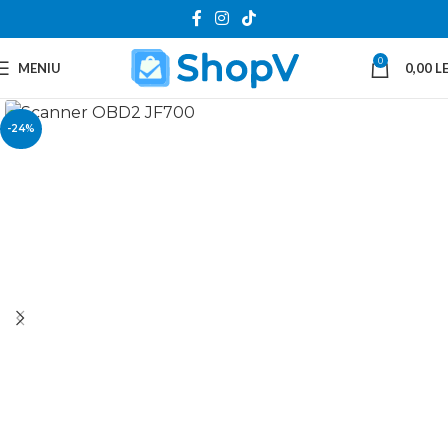
0
MENIU
0,00
LE
-24%