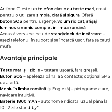
Artfone C1 este un
telefon clasic cu taste mari
, creat
pentru o utilizare
simplă, clară și sigură
. Oferă
buton SOS
pentru urgențe,
volum ridicat
,
afișaj
luminos
și
meniu complet în limba română
.
Această versiune include
stand/dock de încărcare
–
așezi telefonul în suport și se încarcă ușor, fără să cauți
mufa.
Avantaje principale
Taste mari și lizibile
– tastare ușoară, fără greșeli.
Buton SOS
– apelează până la 5 contacte; opțional SMS
de alertă.
Meniu în limba română
(și Engleză) – pictograme clare,
navigare intuitivă.
Baterie 1800 mAh
– autonomie ridicată, uzual până la
10–12 zile stand-by*.