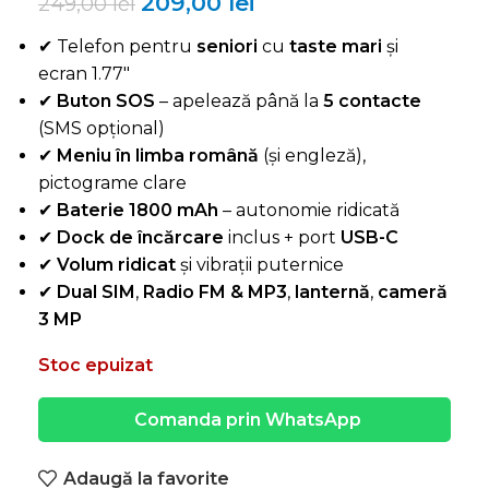
209,00
lei
249,00
lei
✔ Telefon pentru
seniori
cu
taste mari
și
ecran 1.77″
✔
Buton SOS
– apelează până la
5 contacte
(SMS opțional)
✔
Meniu în limba română
(și engleză),
pictograme clare
✔
Baterie 1800 mAh
– autonomie ridicată
✔
Dock de încărcare
inclus + port
USB-C
✔
Volum ridicat
și vibrații puternice
✔
Dual SIM
,
Radio FM & MP3
,
lanternă
,
cameră
3 MP
Stoc epuizat
Comanda prin WhatsApp
Adaugă la favorite