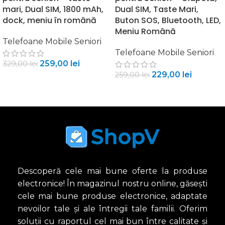
mari, Dual SIM, 1800 mAh,
Dual SIM, Taste Mari,
dock, meniu în română
Buton SOS, Bluetooth, LED,
Meniu Română
Telefoane Mobile Seniori
Telefoane Mobile Seniori
259,00
lei
329,00
lei
229,00
lei
259,00
lei
ADAUGĂ ÎN COȘ
ADAUGĂ ÎN COȘ
Descoperă cele mai bune oferte la produse
electronice! În magazinul nostru online, găsești
cele mai bune produse electronice, adaptate
nevoilor tale și ale întregii tale familii. Oferim
soluții cu raportul cel mai bun între calitate și