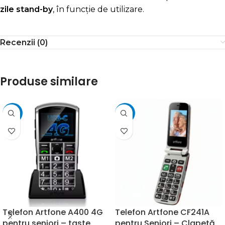
zile stand-by
, în funcție de utilizare.
Recenzii (0)
Produse similare
-21%
-12%
Telefon Artfone A400 4G
Telefon Artfone CF241A
pentru seniori – taste
pentru Seniori – Clapetă,