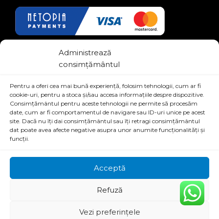
Link-uri Utile
Administrează
consimțământul
Termeni si conditii
Pentru a oferi cea mai bună experiență, folosim tehnologii, cum ar fi
Politica de confidentialitate
cookie-uri, pentru a stoca și/sau accesa informațiile despre dispozitive.
Consimțământul pentru aceste tehnologii ne permite să procesăm
date, cum ar fi comportamentul de navigare sau ID-uri unice pe acest
site. Dacă nu îți dai consimțământul sau îți retragi consimțământul
dat poate avea afecte negative asupra unor anumite funcționalități și
funcții.
Acceptă
© shopv.ro - All Rights Reserved | Proudly Powered by
OneDigital
&
Brahma
bit
Refuză
Vezi preferințele