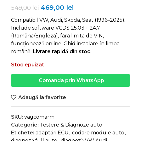
469,00
lei
549,00
lei
Compatibil VW, Audi, Skoda, Seat (1996–2025).
Include software VCDS 25.03 + 24.7
(Română/Engleză), fără limită de VIN,
funcționează online. Ghid instalare în limba
română.
Livrare rapidă din stoc.
Stoc epuizat
Comanda prin WhatsApp
Adaugă la favorite
SKU:
vagcomarm
Categorie:
Testere & Diagnoze auto
Etichete:
adaptări ECU
,
codare module auto
,
diagnoză full auto
,
diagnoză VW Audi
,