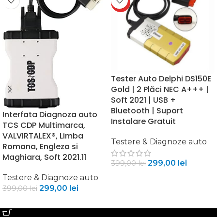
HOT
Tester Auto Delphi DS150E
Gold | 2 Plăci NEC A+++ |
Soft 2021 | USB +
Bluetooth | Suport
Interfata Diagnoza auto
Instalare Gratuit
TCS CDP Multimarca,
VALVIRTALEX®, Limba
Testere & Diagnoze auto
Romana, Engleza si
Maghiara, Soft 2021.11
299,00
lei
399,00
lei
Testere & Diagnoze auto
ADAUGĂ ÎN COȘ
299,00
lei
399,00
lei
ADAUGĂ ÎN COȘ