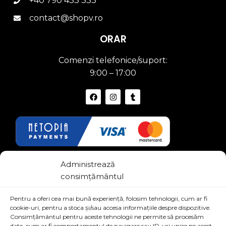
+40 790 433 333
contact@shopv.ro
ORAR
Comenzi telefonice/suport:
9:00 – 17:00
Link-uri Utile
Administrează
consimțământul
Termeni si conditii
Pentru a oferi cea mai bună experiență, folosim tehnologii, cum ar fi
Politica de confidentialitate
cookie-uri, pentru a stoca și/sau accesa informațiile despre dispozitive.
Consimțământul pentru aceste tehnologii ne permite să procesăm
date, cum ar fi comportamentul de navigare sau ID-uri unice pe acest