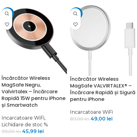
-54%
-45%
Încărcător Wireless
Încărcător Wireless
MagSafe Negru,
MagSafe VALVIRTALEX® –
Valvirtalex – Încărcare
Încărcare Rapidă și Sigură
Rapidă 15W pentru iPhone
pentru iPhone
și Smartwatch
Incarcatoare WiFi
Incarcatoare WiFi
,
49,00
lei
89,00
lei
Lichidare de stoc %
ADAUGĂ ÎN COȘ
45,99
lei
99,00
lei