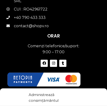
SRL
CUI : RO42961722
+40 790 433 333
contact@shopv.ro
ORAR
Comenzi telefonice/suport:
9:00 – 17:00
Link-uri Utile
Administrează
consimțământul
Termeni si conditii