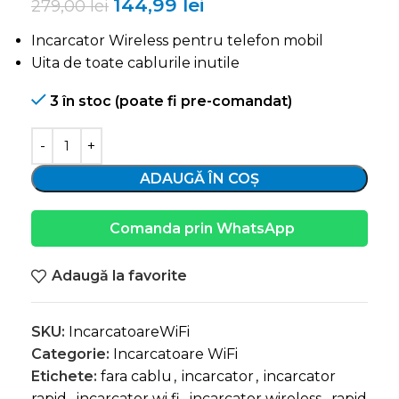
144,99
lei
279,00
lei
Incarcator Wireless pentru telefon mobil
Uita de toate cablurile inutile
3 în stoc (poate fi pre-comandat)
ADAUGĂ ÎN COȘ
Comanda prin WhatsApp
Adaugă la favorite
SKU:
IncarcatoareWiFi
Categorie:
Incarcatoare WiFi
Etichete:
fara cablu
,
incarcator
,
incarcator
rapid
,
incarcator wi fi
,
incarcator wireless
,
rapid